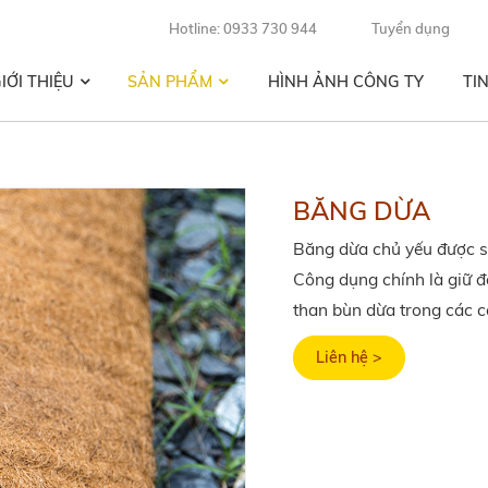
Hotline: 0933 730 944
Tuyển dụng
IỚI THIỆU
SẢN PHẨM
HÌNH ẢNH CÔNG TY
TI
BĂNG DỪA
Băng dừa chủ yếu được s
Công dụng chính là giữ đ
than bùn dừa trong các c
Liên hệ >