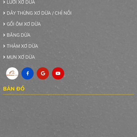
LƯỚI XƠ DỪA
DÂY THỪNG XƠ DỪA / CHỈ NỒI
GỐI ÔM XƠ DỪA
BĂNG DỪA
THẢM XƠ DỪA
MỤN XƠ DỪA
BẢN ĐỒ