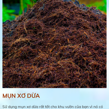
MỤN XƠ DỪA
Sử dụng mụn xơ dừa rất tốt cho khu vườn của bạn vì nó có