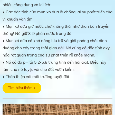
nhiều công dụng và lợi ích:
• Các đặc tính của mụn xơ dừa là chống lại sự phát triển của
vi khuẩn vàn ấm.
• Mụn xơ dừa giữ nước chứ không thải như than bùn truyền
thống! Nó giữ 8-9 phần nước trong đó.
• Mụn xơ dừa có khả năng lưu trữ và giải phóng chất dinh
dưỡng cho cây trong thời gian dài. Nó cũng có đặc tính oxy
hóa rất quan trọng cho sự phát triển rễ khỏe mạnh.
• Nó có độ pH từ 5,2-6,8 trung tính đến hơi axit. Điều này
làm cho nó tuyệt vời cho đất vườn kiềm.
• Thân thiện với môi trường tuyệt đối
Tìm hiểu thêm >