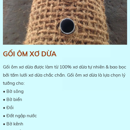
GỐI ÔM XƠ DỪA
Gối ôm xơ dừa được làm từ 100% xơ dừa tự nhiên & bao bọc
bởi tấm lưới xơ dừa chắc chắn. Gối ôm xơ dừa là lựa chọn lý
tưởng cho:
• Bờ sông
• Bờ biển
• Đồi
• Đất ngập nước
• Bờ kênh