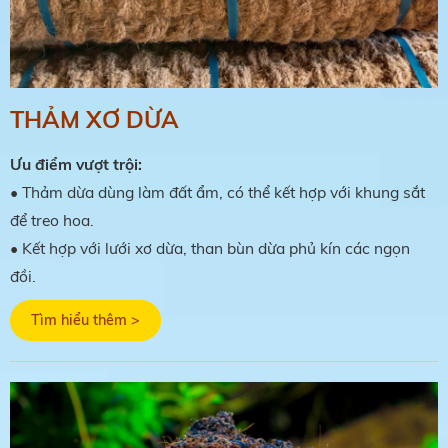
THẢM XƠ DỪA
Ưu điểm vượt trội:
•
Thảm dừa dùng làm đất ẩm, có thể kết hợp với khung sắt
để treo hoa.
•
Kết hợp với lưới xơ dừa, than bùn dừa phủ kín các ngọn
đồi.
Tìm hiểu thêm >